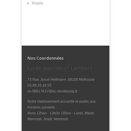
Projets
Nos Coordonnées
Lycée Jean-Henri Lambert
73 Rue Josué Heilmann, 68100 Mulhouse
03.89.33.16.55
ce.0681761V@ac-strasbourg.fr
Notre établissement accueille le public aux
horaires suivants :
8hoo 12hoo - 13h3o 18hoo - Lundi, Mardi,
Mercredi, Jeudi, Vendredi