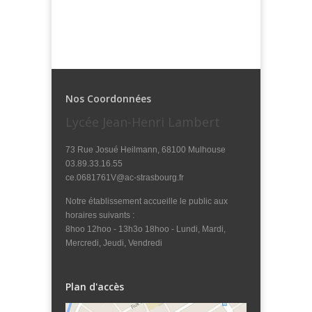
Nos Coordonnées
Lycée Jean-Henri Lambert
73 Rue Josué Heilmann, 68100 Mulhouse
03.89.33.16.55
ce.0681761V@ac-strasbourg.fr
Notre établissement accueille le public aux
horaires suivants :
8hoo 12hoo - 13h3o 18hoo - Lundi, Mardi,
Mercredi, Jeudi, Vendredi
Plan d'accès