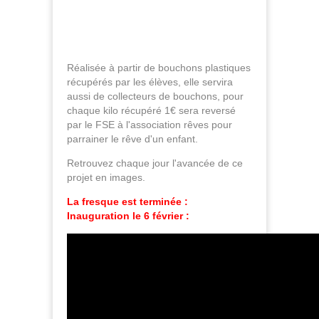
Réalisée à partir de bouchons plastiques
récupérés par les élèves, elle servira
aussi de collecteurs de bouchons, pour
chaque kilo récupéré 1€ sera reversé
par le FSE à l'association rêves pour
parrainer le rêve d'un enfant.
Retrouvez chaque jour l'avancée de ce
projet en images.
La fresque est terminée :
Inauguration le 6 février :