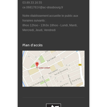
03.89.33.16.55
ce.0681761V@ac-strasbourg.fr
Notre établissement accueille le public aux
horaires suivants :
8hoo 12hoo - 13h3o 18hoo - Lundi, Mardi,
Mercredi, Jeudi, Vendredi
Plan d'accès