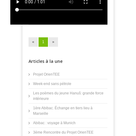
«
1
»
Articles à la une
Projet OrienTEE
Week-end sans pétrole
Les poèmes du jeune Hanuš: grande force
intérieure
1ère Abibac. Échange en tiers lieu à
Marseille
Abibac : voyage à Munich
3ème Rencontre du Projet OrienTEE