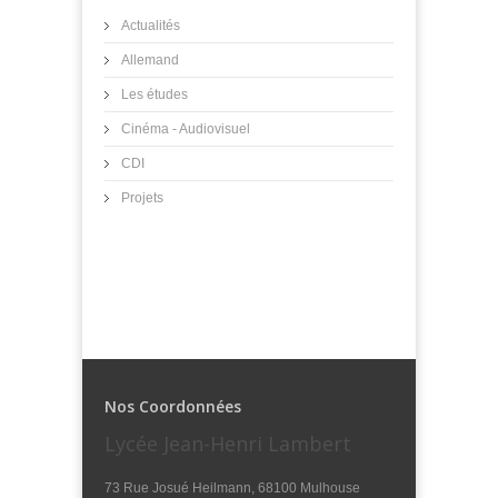
Actualités
Allemand
Les études
Cinéma - Audiovisuel
CDI
Projets
Nos Coordonnées
Lycée Jean-Henri Lambert
73 Rue Josué Heilmann, 68100 Mulhouse