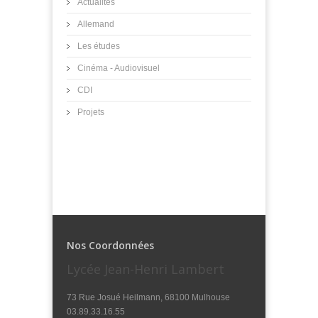
Actualités
Allemand
Les études
Cinéma - Audiovisuel
CDI
Projets
Nos Coordonnées
Lycée Jean-Henri Lambert
73 Rue Josué Heilmann, 68100 Mulhouse
03.89.33.16.55