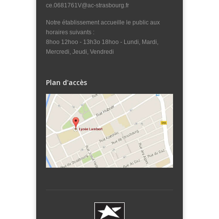
ce.0681761V@ac-strasbourg.fr
Notre établissement accueille le public aux
horaires suivants :
8hoo 12hoo - 13h3o 18hoo - Lundi, Mardi,
Mercredi, Jeudi, Vendredi
Plan d'accès