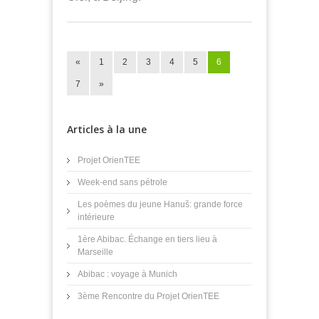
«
1
2
3
4
5
6
7
»
Articles à la une
Projet OrienTEE
Week-end sans pétrole
Les poèmes du jeune Hanuš: grande force
intérieure
1ère Abibac. Échange en tiers lieu à
Marseille
Abibac : voyage à Munich
3ème Rencontre du Projet OrienTEE