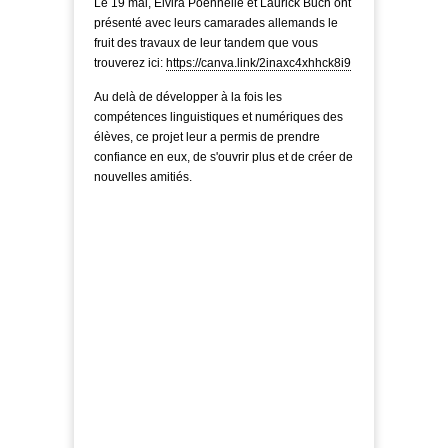
Le 19 mai, Elvira Poennelle et Laurick Buch ont
présenté avec leurs camarades allemands le
fruit des travaux de leur tandem que vous
trouverez ici:
https://canva.link/2inaxc4xhhck8i9
Au delà de développer à la fois les
compétences linguistiques et numériques des
élèves, ce projet leur a permis de prendre
confiance en eux, de s'ouvrir plus et de créer de
nouvelles amitiés.