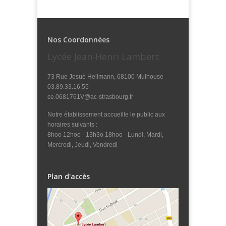
Nos Coordonnées
Lycée Jean-Henri Lambert
73 Rue Josué Heilmann, 68100 Mulhouse
03.89.33.16.55
ce.0681761V@ac-strasbourg.fr
Notre établissement accueille le public aux
horaires suivants :
8hoo 12hoo - 13h3o 18hoo - Lundi, Mardi,
Mercredi, Jeudi, Vendredi
Plan d'accès